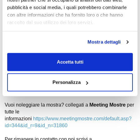
pubblicità e social media, i quali potrebbero combinarle
Pubblichiamo in questo spazio le date e i luoghi dove
con altre informazioni che ha fornito loro o che hanno
potrai visitare la nostra mostra:
raccolto dal suo utilizzo dei loro servizi.
ESPOSIZIONI IN PROGRAMMA:
- dal 20 dicembre 2023 al 9 ge
nnaio 2024, Pordenone
Mostra dettagli
(all'interno dell'ospedale) organizzata dalla Cappellania
dell'ospedale, Diocesi di Concordia Pordenone.
- dal 25 gennaio 2024 al 13 febbraio 2024 presso
Accetta tutti
Centro Culturale Il Mosaico di Trento TN.
- dal 10 al 22 ottobre 2024, Villasanta (MB), organizzata
dal Centro Culturale "Don Spreafico" di Villasanta
Personalizza
(MB), in occasione della festa cittadina.
Vuoi noleggiare la mostra? collegati a
Meeting Mostre
per
tutte le
informazioni
https://www.meetingmostre.com/default.asp?
id=344&id_r=9&id_n=31860
Per rimanere in contatto con noi scrivi a