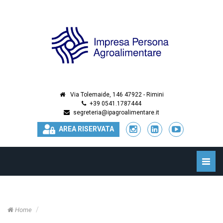
Via Tolemaide, 146 47922 - Rimini
+39 0541.1787444
segreteria@ipagroalimentare.it
AREA RISERVATA
Toggle
naviga
Home