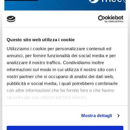
27.02.2026
MEETING 2026-L'Amor che move il Sole e l'altre stelle
COMUNICATO STAMPA FINE MEETING
Questo sito web utilizza i cookie
Utilizziamo i cookie per personalizzare contenuti ed
Disponibile il video catalogo della Mostra "Il gusto del...
annunci, per fornire funzionalità dei social media e per
analizzare il nostro traffico. Condividiamo inoltre
Forum
informazioni sul modo in cui utilizza il nostro sito con i
nostri partner che si occupano di analisi dei dati web,
pubblicità e social media, i quali potrebbero combinarle
con altre informazioni che ha fornito loro o che hanno
raccolto dal suo utilizzo dei loro servizi.
Mostra dettagli