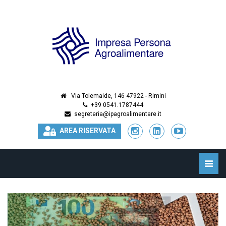
Via Tolemaide, 146 47922 - Rimini
+39 0541.1787444
segreteria@ipagroalimentare.it
AREA RISERVATA
Toggle
naviga