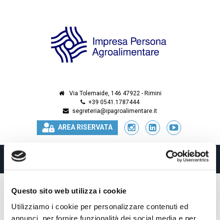
Via Tolemaide, 146 47922 - Rimini
+39 0541.1787444
segreteria@ipagroalimentare.it
AREA RISERVATA
Toggle
naviga
Questo sito web utilizza i cookie
Utilizziamo i cookie per personalizzare contenuti ed
Home
Compagnie
annunci, per fornire funzionalità dei social media e per