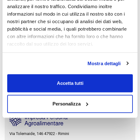
Compagnie
analizzare il nostro traffico. Condividiamo inoltre
informazioni sul modo in cui utilizza il nostro sito con i
nostri partner che si occupano di analisi dei dati web,
pubblicità e social media, i quali potrebbero combinarle
Le Compagnie sono un modo per continuare e rendere stabile la
con altre informazioni che ha fornito loro o che hanno
rete di relazioni attivate da Impresa Persona Agroalimentare.
raccolto dal suo utilizzo dei loro servizi.
Ci incontriamo da remoto su Zoom, ogni due settimane, e
raccontiamo eventi di lavoro o della nostra quotidianità.
Mostra dettagli
Per avere maggiori informazioni su come partecipare, compila il
Form nella sezione
Contatti
.
Accetta tutti
Link utili
Personalizza
Via Tolemaide, 146 47922 - Rimini