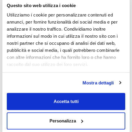
Questo sito web utilizza i cookie
Utilizziamo i cookie per personalizzare contenuti ed
annunci, per fornire funzionalità dei social media e per
analizzare il nostro traffico. Condividiamo inoltre
informazioni sul modo in cui utilizza il nostro sito con i
nostri partner che si occupano di analisi dei dati web,
pubblicità e social media, i quali potrebbero combinarle
con altre informazioni che ha fornito loro o che hanno
raccolto dal suo utilizzo dei loro servizi.
Mostra dettagli
Si intitola:
"Tutti impazziti: clima, mercati e
tecnologie. Come crescere nel caos?
"
la XXII
edizione del
Forum Impresa Persona
Accetta tutti
Agroalimentare
, e si terrà nelle date
24/25 gennaio
2025
presso il
Palace Hotel ***** di Milano
Marittima (RA).
Personalizza
CONSULTA IL PROGRAMMA NELLA SEZIONE