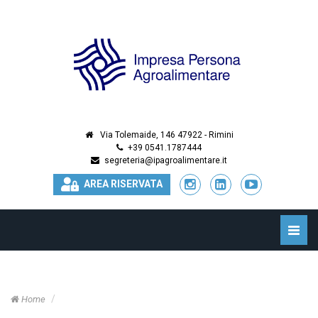
Via Tolemaide, 146 47922 - Rimini
+39 0541.1787444
segreteria@ipagroalimentare.it
AREA RISERVATA
Toggle
naviga
Home