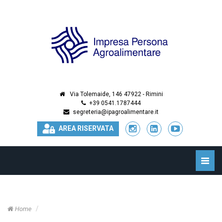
Via Tolemaide, 146 47922 - Rimini
+39 0541.1787444
segreteria@ipagroalimentare.it
AREA RISERVATA
Toggle
naviga
Home