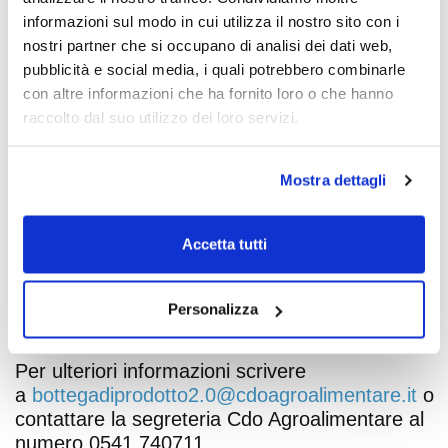
Sono aperte le candidature per Bottega di
informazioni sul modo in cui utilizza il nostro sito con i
Prodotto 2022.
nostri partner che si occupano di analisi dei dati web,
pubblicità e social media, i quali potrebbero combinarle
Nella sezione allegati è possibile consultare il
con altre informazioni che ha fornito loro o che hanno
volantino che contiene tutte le informazioni ed
raccolto dal suo utilizzo dei loro servizi.
il programma della nuova edizione.
Per chi fosse interessato a candidarsi è
Mostra dettagli
possibile scaricare il modulo nella sezione
allegati, compilarlo e inviarlo
Accetta tutti
a
bottegadiprodotto2.0@cdoagroalimentare.it
entro venerdì 31 Marzo 2022,
successivamente verrà inviato l'esito della
Personalizza
candidatura.
Per ulteriori informazioni scrivere
a
bottegadiprodotto2.0@cdoagroalimentare.it
o
contattare la segreteria Cdo Agroalimentare al
numero 0541.740711