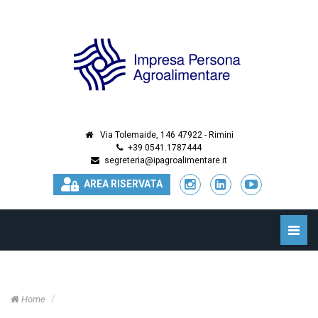
Via Tolemaide, 146 47922 - Rimini
+39 0541.1787444
segreteria@ipagroalimentare.it
AREA RISERVATA
Toggle
naviga
Home