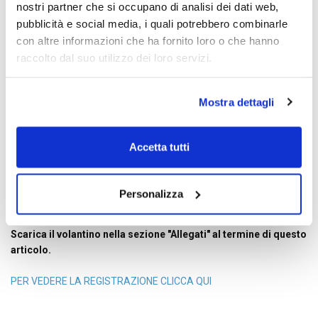
nostri partner che si occupano di analisi dei dati web,
pubblicità e social media, i quali potrebbero combinarle
con altre informazioni che ha fornito loro o che hanno
Carissimi,
in data GIOVEDì 24 LUGLIO con ritrovo alle ore
raccolto dal suo utilizzo dei loro servizi.
18.50
si terrà il prossimo incontro della
Rassegna Forum Tutto
l'Anno via Zoom.
" Bilancio Ue 2028-2034: Pac o spese militari?"
Mostra dettagli
Intervengono:
Gabriele Chiodini
, Agronomo consulente
Accetta tutti
Luca Palazzoni
,Centro per lo sviluppo Agricolo e rurale, Perugia
Giovanni La Via
, Università di Catania, già europarlamentare
Conclusioni
Gianmaria Bettoni
, Presidente Impresa Persona
Personalizza
Agroalimentare
Scarica il volantino nella sezione "Allegati" al termine di questo
articolo.
PER VEDERE LA REGISTRAZIONE CLICCA QUI