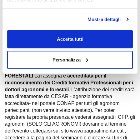
link:
https://forms.gle/7U8Cmv1a5hm1zeb19
Per la partecipazione è necessario
connettersi alla sala
Mostra dettagli
ZOOM alle ore 18.50
, per un inizio puntuale dei lavori alle
19.00.
Per consentire uno svolgimento il più ottimale possibile, e
Accetta tutti
per il rispetto di tutti i partecipanti, i
nformiamo che dopo
le 19.10 NON SARA' PIU' POSSIBILE accedere alla
videoconferenza
.
Personalizza
ISTRUZIONI PER DOTTORI AGRONOMI E
FORESTALI
La rassegna è
accreditata per il
riconoscimento dei Crediti formativi Professionali per i
dottori agronomi e forestali.
L’attribuzione dei crediti sarà
fatta direttamente da CESAR - agenzia formativa
accreditata- nel portale CONAF per tutti gli agronomi
partecipanti (non verrà inviato attestato). Per poter
registrare la propria presenza e vedersi assegnati i CFP, gli
agronomi (SOLO GLI AGRONOMI) dovranno al termine
dell’evento collegarsi sul sito www.ipagroalimentare.it ,
accedere alla pagina del seminario e cliccare sul link di