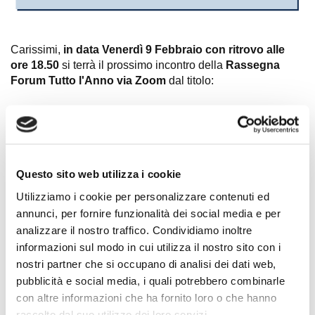
Carissimi,
in data Venerdì 9 Febbraio con ritrovo alle
ore 18.50
si terrà il prossimo incontro della
Rassegna
Forum Tutto l'Anno via Zoom
dal titolo:
"
Gli agricoltori protestano: qual è la
situazione dell'agricoltura
"
Testimonianze di Imprenditori legati ai vari settori del
Questo sito web utilizza i cookie
mondo agricolo.
Utilizziamo i cookie per personalizzare contenuti ed
Sarà possibile
partecipare
online in diretta
annunci, per fornire funzionalità dei social media e per
streaming
attraverso piattaforma ZOOM, con
analizzare il nostro traffico. Condividiamo inoltre
iscrizione obbligatoria.
informazioni sul modo in cui utilizza il nostro sito con i
nostri partner che si occupano di analisi dei dati web,
Per ricevere il link di Zoom è
pubblicità e social media, i quali potrebbero combinarle
necessario registrarsi entro le ore 12:00
Venerdi 9
con altre informazioni che ha fornito loro o che hanno
febbraio
a questo
raccolto dal suo utilizzo dei loro servizi.