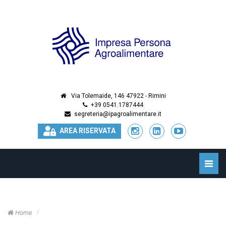
Via Tolemaide, 146 47922 - Rimini
+39 0541.1787444
segreteria@ipagroalimentare.it
AREA RISERVATA
Toggle
naviga
Home