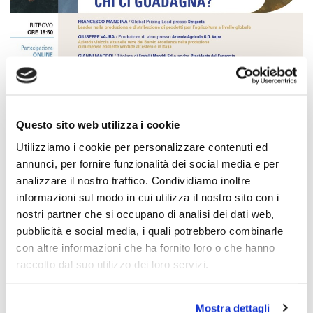
19.09.2025
FTA 25 SETTEMBRE ORE 19.00-DAZI- CHI CI PERDE, CHI CI...
Questo sito web utilizza i cookie
Utilizziamo i cookie per personalizzare contenuti ed
IL GUSTO DEL QUOTIDIANO NEL LAVORO ATTRAVERSO...
annunci, per fornire funzionalità dei social media e per
IL GRANO E IL PANE: L'AGRICOLTURA E' IN GRADO DI PRODURRE...
analizzare il nostro traffico. Condividiamo inoltre
informazioni sul modo in cui utilizza il nostro sito con i
nostri partner che si occupano di analisi dei dati web,
Forum
pubblicità e social media, i quali potrebbero combinarle
con altre informazioni che ha fornito loro o che hanno
raccolto dal suo utilizzo dei loro servizi.
Mostra dettagli