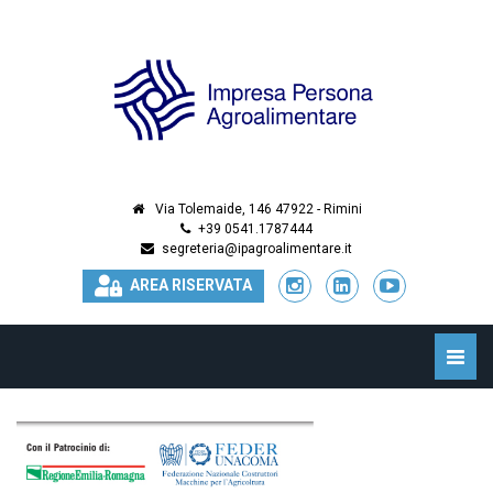
Via Tolemaide, 146 47922 - Rimini
+39 0541.1787444
segreteria@ipagroalimentare.it
AREA RISERVATA
Toggle
naviga